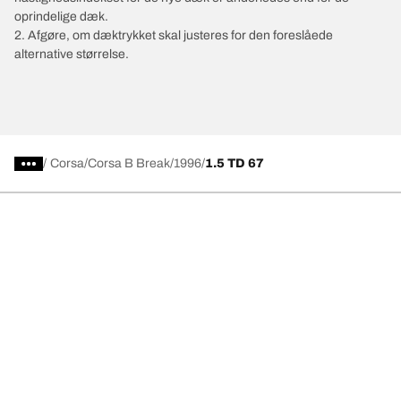
oprindelige dæk.
2. Afgøre, om dæktrykket skal justeres for den foreslåede
alternative størrelse.
/
Corsa
Corsa B Break
1996
1.5 TD 67
Vælg det rigtige dæk
Vores nyeste innovationer
Vi er BFGoodrich