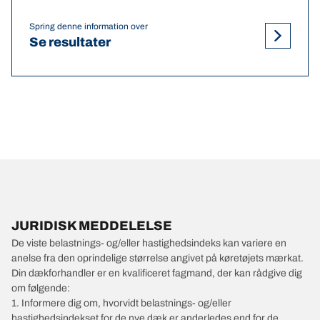
Spring denne information over
Se resultater
JURIDISK MEDDELELSE
De viste belastnings- og/eller hastighedsindeks kan variere en
anelse fra den oprindelige størrelse angivet på køretøjets mærkat.
Din dækforhandler er en kvalificeret fagmand, der kan rådgive dig
om følgende:
1. Informere dig om, hvorvidt belastnings- og/eller
hastighedsindekset for de nye dæk er anderledes end for de