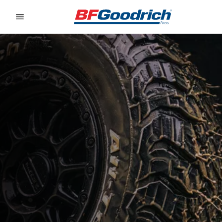
Go to page content
Go to page navigation