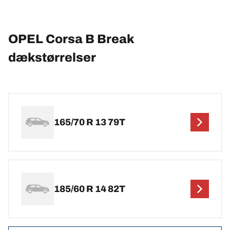
OPEL Corsa B Break
dækstørrelser
165/70 R 13 79T
185/60 R 14 82T