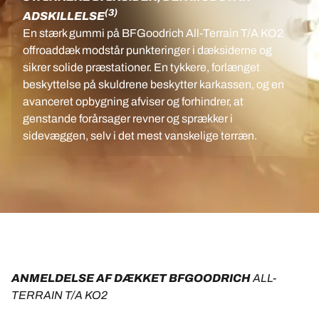
(3)
ADSKILLELSE
En stærk gummi på BFGoodrich All-Terrain T/A KO2
offroaddæk modstår punkteringer i dæksiderne og
sikrer solide præstationer. En tykkere, forlænget
beskyttelse på skuldrene beskytter karkassen, og en
avanceret opbygning afviser og forhindrer, at
genstande forårsager revner og sprækker i
sidevæggen, selv i det mest vanskelige terræn.
ANMELDELSE AF DÆKKET BFGOODRICH 
ALL-
TERRAIN T/A KO2