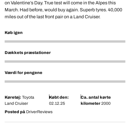
on Valentine’s Day. True test will come in the Alpes this
March. Had before, would buy again. Superb tyres. 40,000
miles out of the last front pair on a Land Cruiser.
Køb igen
5
Dækkets præstationer
4
Værdi for pengene
4
Køretøj:
Toyota
Købt den:
Ca. antal kørte
Land Cruiser
02.12.25
kilometer
2000
Posted på
DriverReviews