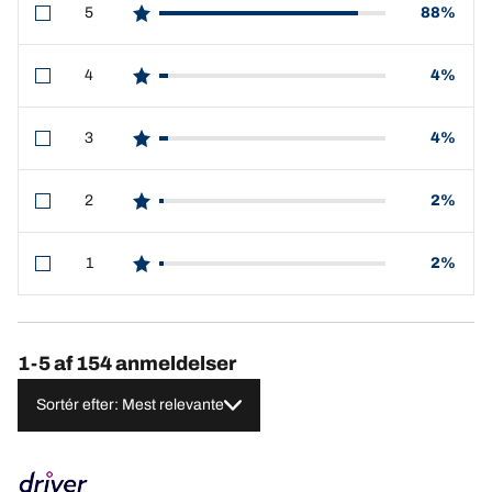
5
88%
star reviews
4
4%
star reviews
3
4%
star reviews
2
2%
star reviews
1
2%
star reviews
1-5 af 154 anmeldelser
Sortér efter: Mest relevante