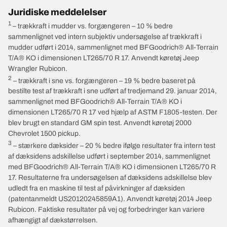
Juridiske meddelelser
1
– trækkraft i mudder vs. forgængeren – 10 % bedre
sammenlignet ved intern subjektiv undersøgelse af trækkraft i
mudder udført i 2014, sammenlignet med BFGoodrich® All-Terrain
T/A® KO i dimensionen LT265/70 R 17. Anvendt køretøj Jeep
Wrangler Rubicon.
2
– trækkraft i sne vs. forgængeren – 19 % bedre baseret på
bestilte test af trækkraft i sne udført af tredjemand 29. januar 2014,
sammenlignet med BFGoodrich® All-Terrain T/A® KO i
dimensionen LT265/70 R 17 ved hjælp af ASTM F1805-testen. Der
blev brugt en standard GM spin test. Anvendt køretøj 2000
Chevrolet 1500 pickup.
3
– stærkere dæksider – 20 % bedre ifølge resultater fra intern test
af dæksidens adskillelse udført i september 2014, sammenlignet
med BFGoodrich® All-Terrain T/A® KO i dimensionen LT265/70 R
17. Resultaterne fra undersøgelsen af dæksidens adskillelse blev
udledt fra en maskine til test af påvirkninger af dæksiden
(patentanmeldt US20120245859A1). Anvendt køretøj 2014 Jeep
Rubicon. Faktiske resultater på vej og forbedringer kan variere
afhængigt af dækstørrelsen.