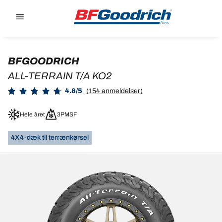
Go to page content
Go to page navigation
BFGOODRICH
ALL-TERRAIN T/A KO2
4.8/5
(154 anmeldelser)
Hele året
3PMSF
4X4-dæk til terrænkørsel