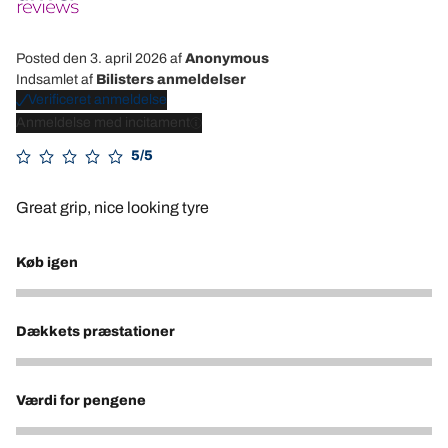
Posted den 3. april 2026
af
Anonymous
Indsamlet af
Bilisters anmeldelser
Verificeret anmeldelse
Anmeldelse med incitament
5/5
Great grip, nice looking tyre
Køb igen
5
Dækkets præstationer
5
Værdi for pengene
5