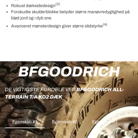
(3)
Robust dæksidedesign
Forskudte skulderblokke betyder større manøvredygtighed på
blød jord og i dyb sne
(4)
Avanceret mønsterdesign giver større slidstyrke
BFGOODRICH
DE VIGTIGSTE FORDELE VED
BFGOODRICH ALL-
TERRAIN T/A KO2 DÆK
Egenskab #1
Egenskab #2
Egenskab #3