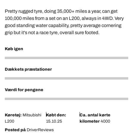
Pretty rugged tyre, doing 35,000+ miles a year, can get
100,000 miles from a set on an L200, always in 4WD. Very
good standing water capability, pretty average cornering
grip but it's not a race tyre, overall sure footed.
Køb igen
5
Dækkets præstationer
4
Værdi for pengene
5
Køretøj:
Mitsubishi
Købt den:
Ca. antal kørte
L200
15.10.25
kilometer
4000
Posted på
DriverReviews