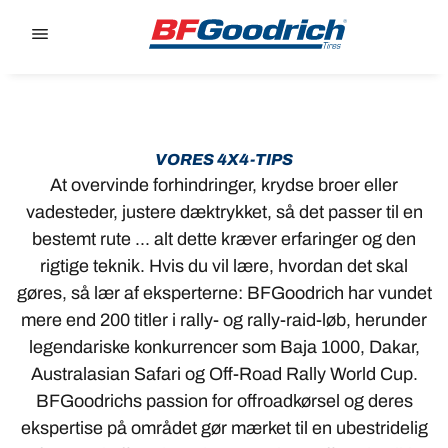
Go to page content
Go to page navigation
VORES 4X4-TIPS
At overvinde forhindringer, krydse broer eller
vadesteder, justere dæktrykket, så det passer til en
bestemt rute ... alt dette kræver erfaringer og den
rigtige teknik. Hvis du vil lære, hvordan det skal
gøres, så lær af eksperterne: BFGoodrich har vundet
mere end 200 titler i rally- og rally-raid-løb, herunder
legendariske konkurrencer som Baja 1000, Dakar,
Australasian Safari og Off-Road Rally World Cup.
BFGoodrichs passion for offroadkørsel og deres
ekspertise på området gør mærket til en ubestridelig