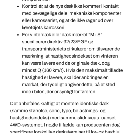
Kontrollér, at de nye dæk ikke kommer i kontakt
med bevægelige dele, mekaniske komponenter
eller karrosseriet, og at de ikke rager ud over
køretøjets karrosseri.
For vinterdæk eller dæk mærket "M+S"
specificerer direktiv 92/23/EØF og
transportministeriets cirkulærer om tilsvarende
mærkning, at hastighedsindekset om vinteren
kan være lavere end de originale dæk, dog
mindst Q (160 km/t). Hvis den maksimalt tilladte
hastighed er lavere, skal der anbringes en
mærkat, der tydeligt angiver dette, på et sted
inde i bilen, der er synligt for føreren.
Det anbefales kraftigt at montere identiske dæk
(samme størrelse, serie, type, belastnings- og
hastighedsindeks) med samme slidniveau, uanset
4WD-systemet. I nogle tilfælde kan producenten dog
specificere forskellige dækstørrelser til for- og baghjul