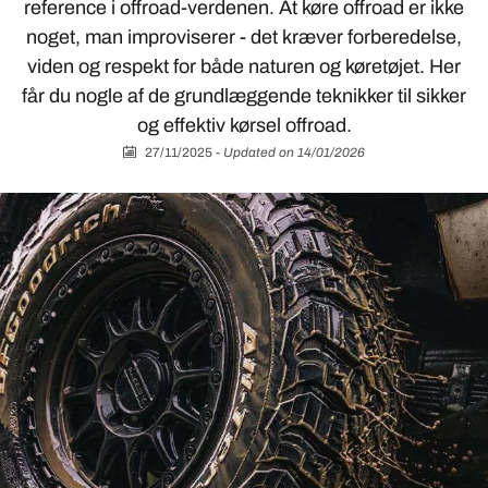
reference i offroad-verdenen. At køre offroad er ikke
noget, man improviserer - det kræver forberedelse,
viden og respekt for både naturen og køretøjet. Her
får du nogle af de grundlæggende teknikker til sikker
og effektiv kørsel offroad.
27/11/2025
-
Updated on 14/01/2026