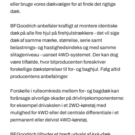
eller bruge vores dækvælger for at finde det rigtige
dæk.
BFGoodrich anbefaler kraftigt at montere identiske
dæk på alle fire hjul på firehjulstrækkere - det vil sige
dæk af samme mærke, størrelse, serie samt
belastnings- og hastighedsindeks og med samme
slitageniveau - uanset 4WD-systemet. Der kan dog
være tilfælde, hvor bilproducenten foreskriver
forskellige dækstørrelser til for- og baghjul. Følg altid
producentens anbefalinger.
Forskelle i rulleomkreds mellem for- og bagdæk kan
forårsage alvorlige skader på drivlinjekomponenterne:
for eksempel drivakslen i et 2WD-køretøj med
mulighed for 4WD eller det centrale differentiale i et
permanent eller delvist 4WD-køretøj.
BFGoodrich tilbyder et bredt udvalg af 4x4-dæk