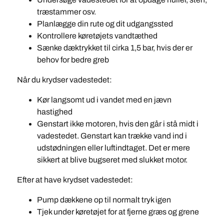
træstammer osv.
Planlægge din rute og dit udgangssted
Kontrollere køretøjets vandtæthed
Sænke dæktrykket til cirka 1,5 bar, hvis der er
behov for bedre greb
Når du krydser vadestedet:
Kør langsomt ud i vandet med en jævn
hastighed
Genstart ikke motoren, hvis den går i stå midt i
vadestedet. Genstart kan trække vand ind i
udstødningen eller luftindtaget. Det er mere
sikkert at blive bugseret med slukket motor.
Efter at have krydset vadestedet:
Pump dækkene op til normalt tryk igen
Tjek under køretøjet for at fjerne græs og grene