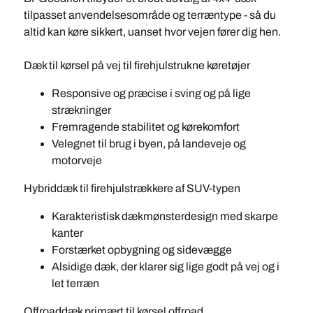
tilpasset anvendelsesområde og terræntype - så du
altid kan køre sikkert, uanset hvor vejen fører dig hen.
Dæk til kørsel på vej til firehjulstrukne køretøjer
Responsive og præcise i sving og på lige
strækninger
Fremragende stabilitet og kørekomfort
Velegnet til brug i byen, på landeveje og
motorveje
Hybriddæk til firehjulstrækkere af SUV-typen
Karakteristisk dækmønsterdesign med skarpe
kanter
Forstærket opbygning og sidevægge
Alsidige dæk, der klarer sig lige godt på vej og i
let terræn
Offroaddæk primært til kørsel offroad