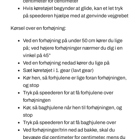
centimeter for centimeter
Hvis køretøjet begynder at glide, kan et let tryk
på speederen hjælpe med at genvinde vejgrebet
Kørsel over en forhøjning:
Ved en forhøjning på under 50 cm kører du lige
på; ved højere forhøjninger nærmer du dig i en
vinkel på 45°
Ved en forhøjning nedad kører du lige på
Sæt køretøjet i 1. gear (lavt gear)
Kør hen, så forhjulene er lige foran forhøjningen,
og stop
Tryk på speederen for at få forhjulene over
forhøjningen
Kør, så baghjulene når hen til forhøjningen, og
stop
Tryk på speederen for at få baghjulene over
Ved forhøjninger/trin ned ad bakke, skal du
bevæge dig centimeter for centimeter, mens du