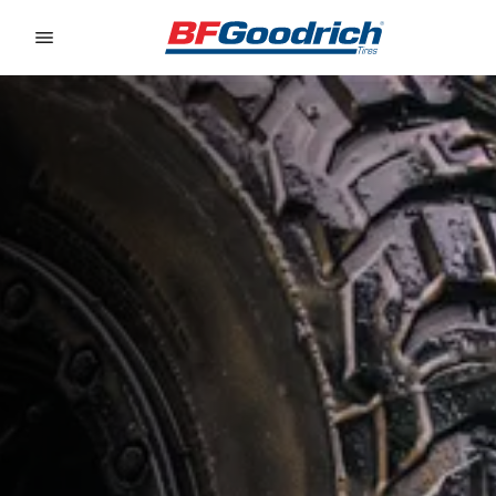
Go to page content
Go to page navigation