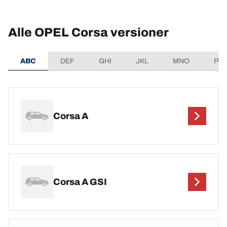
Alle OPEL Corsa versioner
ABC
DEF
GHI
JKL
MNO
PQ
Corsa A
Corsa A GSI