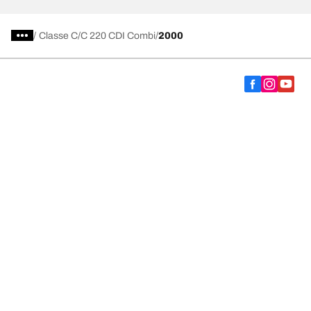
/
Classe C
C 220 CDI Combi
2000
Vælg det rigtige dæk
Vores nyeste innovationer
Vi er BFGoodrich
Hjælp og support
Fortrolighedspolitik