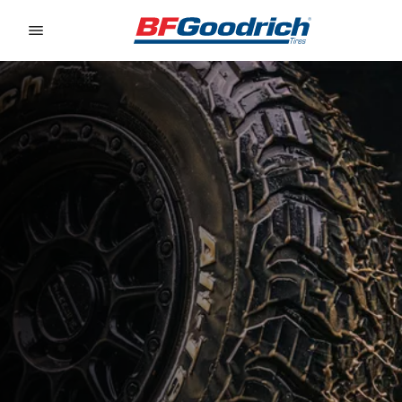
Go to page content
Go to page navigation