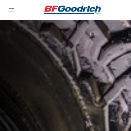
Go to page content
Go to page navigation