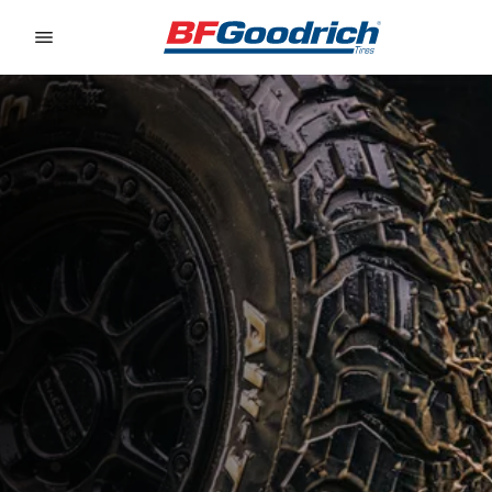
Go to page content
Go to page navigation