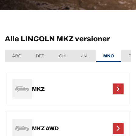
Alle LINCOLN MKZ versioner
ABC
DEF
GHI
JKL
MNO
PQ
MKZ
MKZ AWD