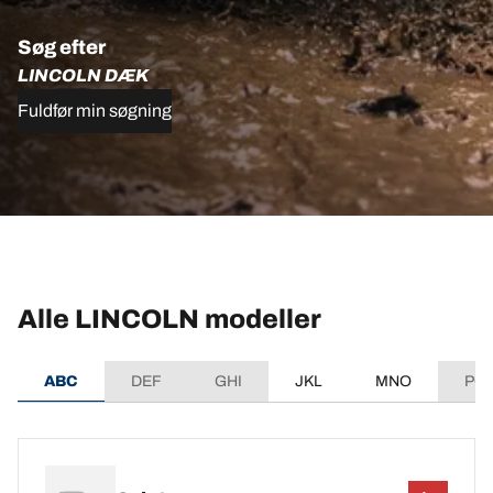
Søg efter
LINCOLN DÆK
Fuldfør min søgning
Alle LINCOLN modeller
ABC
DEF
GHI
JKL
MNO
PQ