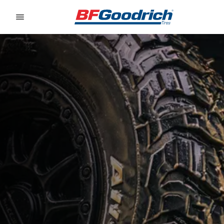
Go to page content
Go to page navigation