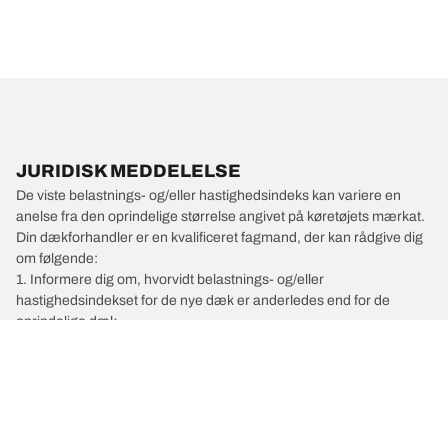
JURIDISK MEDDELELSE
De viste belastnings- og/eller hastighedsindeks kan variere en
anelse fra den oprindelige størrelse angivet på køretøjets mærkat.
Din dækforhandler er en kvalificeret fagmand, der kan rådgive dig
om følgende:
1. Informere dig om, hvorvidt belastnings- og/eller
hastighedsindekset for de nye dæk er anderledes end for de
oprindelige dæk.
2. Afgøre, om dæktrykket skal justeres for den foreslåede
alternative størrelse.