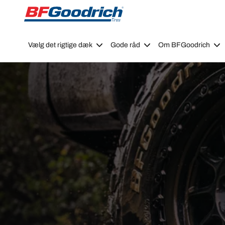
Go to page content
Go to page navigation
Vælg det rigtige dæk
Gode råd
Om BFGoodrich