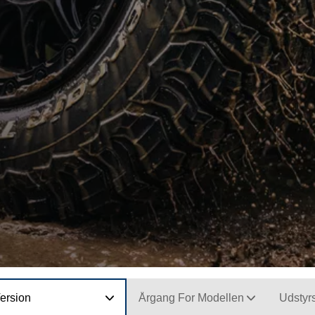
ersion
Årgang For Modellen
Udstyr