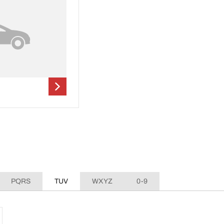
PQRS
TUV
WXYZ
0-9