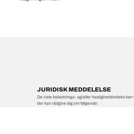
JURIDISK MEDDELELSE
De viste belastnings- og/eller hastighedsindeks kan 
der kan rådgive dig om følgende:
1. Informere dig om, hvorvidt belastnings- og/eller
2. Afgøre, om dæktrykket skal justeres for den foresl