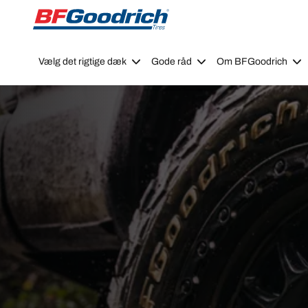
Go to page content
Go to page navigation
Vælg det rigtige dæk
Gode råd
Om BFGoodrich