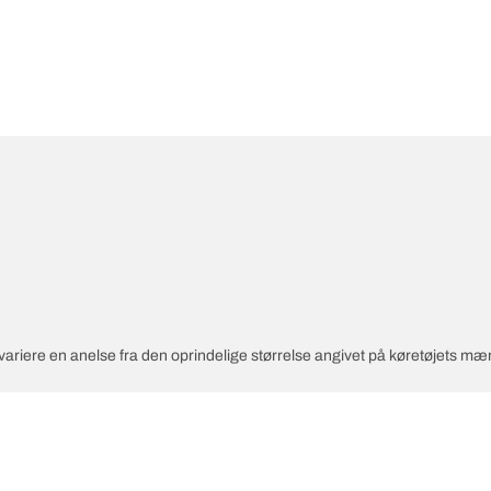
variere en anelse fra den oprindelige størrelse angivet på køretøjets mæ
 hastighedsindekset for de nye dæk er anderledes end for de oprindelige 
åede alternative størrelse.