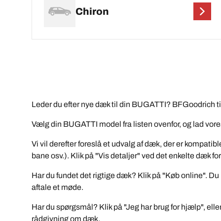
Chiron
Leder du efter nye dæk til din BUGATTI? BFGoodrich til
Vælg din BUGATTI model fra listen ovenfor, og lad vor
Vi vil derefter foreslå et udvalg af dæk, der er kompat
bane osv.). Klik på "Vis detaljer" ved det enkelte dæ
Har du fundet det rigtige dæk? Klik på "Køb online". Du
aftale et møde.
Har du spørgsmål? Klik på "Jeg har brug for hjælp", eller 
rådgivning om dæk.