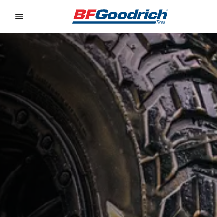
Go to page content
Go to page navigation