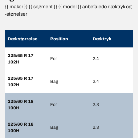
{{ maker }} {{ segment }} {{ model }} anbefalede dæktryk og
-størrelser
Dækstørrelse
Position
Dæktryk
225/65 R 17
For
2.4
102H
225/65 R 17
Bag
2.4
102H
225/60 R 18
For
2.3
100H
225/60 R 18
Bag
2.3
100H