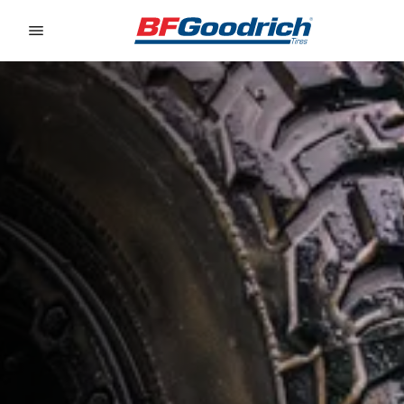
Go to page content
Go to page navigation