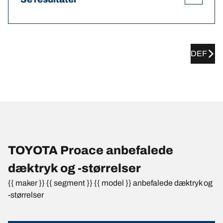
DEF
TOYOTA Proace anbefalede
dæktryk og -størrelser
{{ maker }} {{ segment }} {{ model }} anbefalede dæktryk og
-størrelser