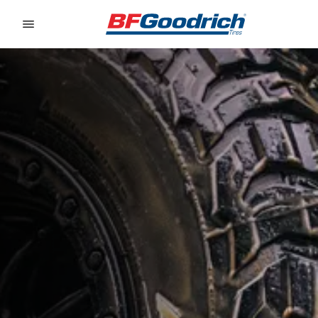
Go to page content
Go to page navigation