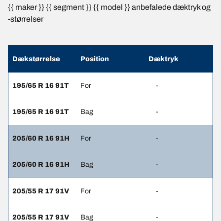
{{ maker }} {{ segment }} {{ model }} anbefalede dæktryk og
-størrelser
Dækstørrelse
Position
Dæktryk
195/65 R 16 91T
For
-
195/65 R 16 91T
Bag
-
205/60 R 16 91H
For
-
205/60 R 16 91H
Bag
-
205/55 R 17 91V
For
-
205/55 R 17 91V
Bag
-