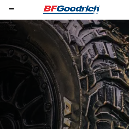
Go to page content
Go to page navigation