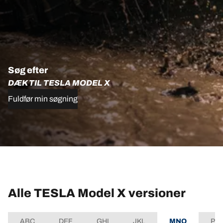
Søg efter
DÆK TIL TESLA MODEL X
Fuldfør min søgning
Alle TESLA Model X versioner
ABC
DEF
GHI
JKL
MNO
PQ