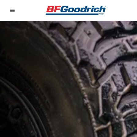
Go to page content
Go to page navigation