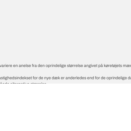
variere en anelse fra den oprindelige størrelse angivet på køretøjets mæ
 hastighedsindekset for de nye dæk er anderledes end for de oprindelige 
åede alternative størrelse.
Din ko