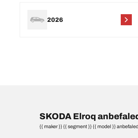
2026
SKODA Elroq anbefaled
{{ maker }} {{ segment }} {{ model }} anbefale