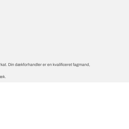
rkat. Din dækforhandler er en kvalificeret fagmand,
dæk.
nfiguration