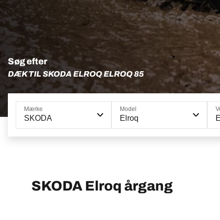
Søg efter
DÆK TIL SKODA ELROQ ELROQ 85
Mærke
Model
V
SKODA
Elroq
E
SKODA Elroq årgang