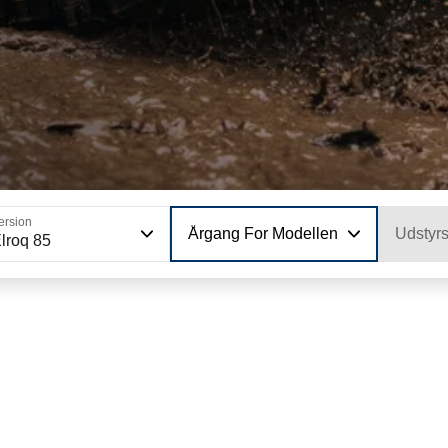
ersion
Årgang For Modellen
Udstyr
lroq 85