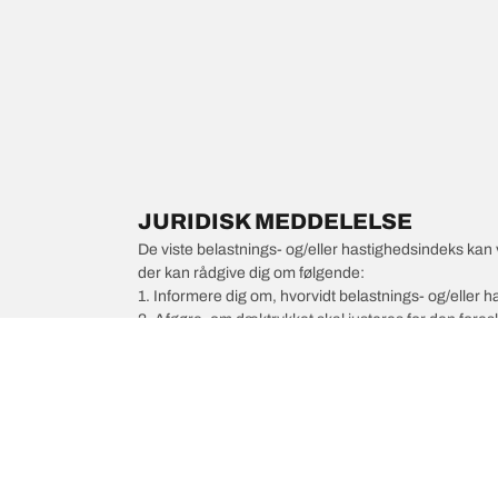
JURIDISK MEDDELELSE
De viste belastnings- og/eller hastighedsindeks kan 
der kan rådgive dig om følgende:
1. Informere dig om, hvorvidt belastnings- og/eller
2. Afgøre, om dæktrykket skal justeres for den foresl