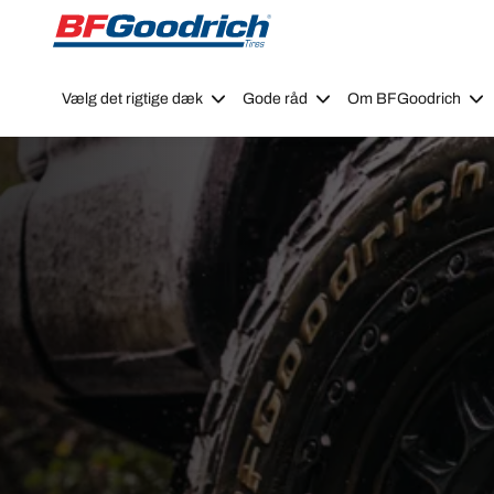
Go to page content
Go to page navigation
Vælg det rigtige dæk
Gode råd
Om BFGoodrich