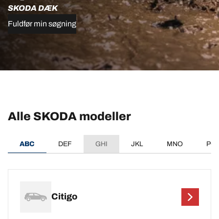
SKODA DÆK
Fuldfør min søgning
Alle SKODA modeller
ABC
DEF
GHI
JKL
MNO
PQ
Citigo