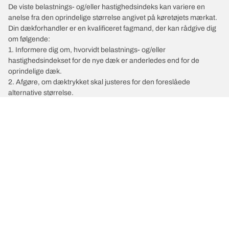
De viste belastnings- og/eller hastighedsindeks kan variere en
anelse fra den oprindelige størrelse angivet på køretøjets mærkat.
Din dækforhandler er en kvalificeret fagmand, der kan rådgive dig
om følgende:
1. Informere dig om, hvorvidt belastnings- og/eller
hastighedsindekset for de nye dæk er anderledes end for de
oprindelige dæk.
2. Afgøre, om dæktrykket skal justeres for den foreslåede
alternative størrelse.
/
Car brands
SKODA
Vælg det rigtige dæk