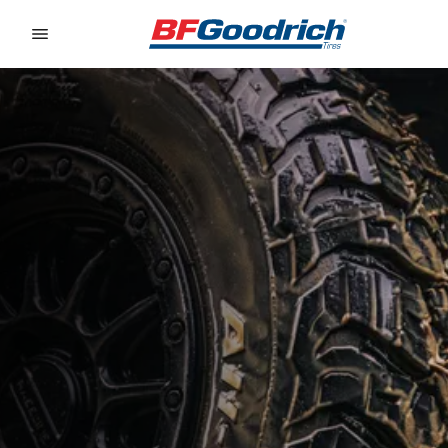
Go to page content
Go to page navigation