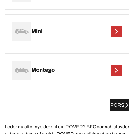
Mini
Montego
PQRS
Leder du efter nye dæk til din ROVER? BFGoodrich tilbyder
et bredt udvalg af dæk til ROVER, der opfylder dine behov