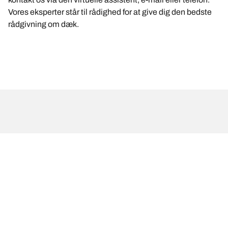
Vores eksperter står til rådighed for at give dig den bedste
rådgivning om dæk.
JURIDISK MEDDELELSE
De viste belastnings- og/eller hastighedsindeks kan variere en
anelse fra den oprindelige størrelse angivet på køretøjets mærkat.
Din dækforhandler er en kvalificeret fagmand, der kan rådgive dig
om følgende:
1. Informere dig om, hvorvidt belastnings- og/eller
hastighedsindekset for de nye dæk er anderledes end for de
oprindelige dæk.
2. Afgøre, om dæktrykket skal justeres for den foreslåede