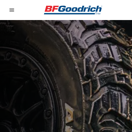
Go to page content
Go to page navigation