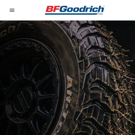
Go to page content
Go to page navigation