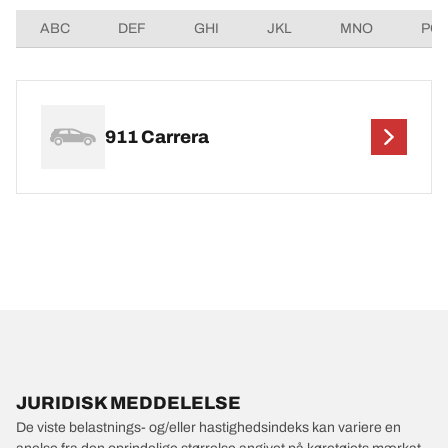
ABC
DEF
GHI
JKL
MNO
PQ
911 Carrera
JURIDISK MEDDELELSE
De viste belastnings- og/eller hastighedsindeks kan variere en