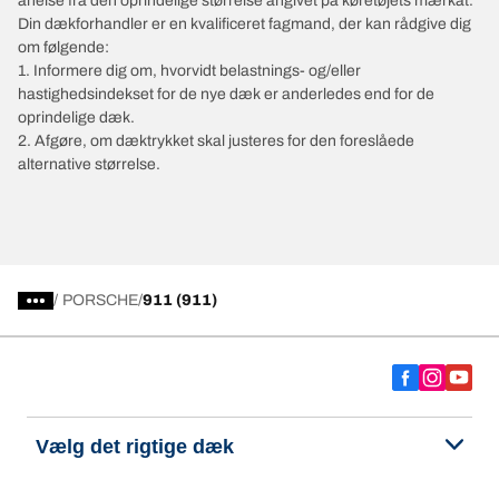
anelse fra den oprindelige størrelse angivet på køretøjets mærkat.
Din dækforhandler er en kvalificeret fagmand, der kan rådgive dig
om følgende:
1. Informere dig om, hvorvidt belastnings- og/eller
hastighedsindekset for de nye dæk er anderledes end for de
oprindelige dæk.
2. Afgøre, om dæktrykket skal justeres for den foreslåede
alternative størrelse.
/
PORSCHE
911 (911)
Vælg det rigtige dæk