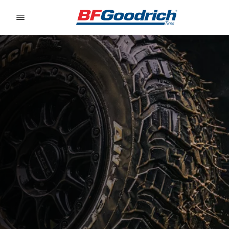
Go to page content
Go to page navigation