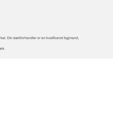
rkat. Din dækforhandler er en kvalificeret fagmand,
dæk.
nfiguration