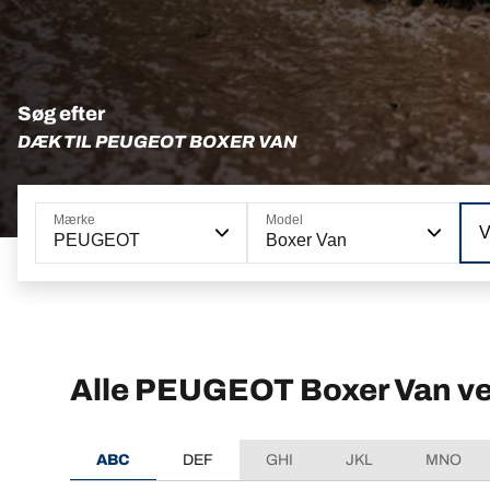
Søg efter
DÆK TIL PEUGEOT BOXER VAN
Mærke
Model
V
PEUGEOT
Boxer Van
Alle PEUGEOT Boxer Van ve
ABC
DEF
GHI
JKL
MNO