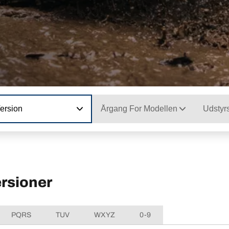
ersion
Årgang For Modellen
Udstyr
rsioner
PQRS
TUV
WXYZ
0-9