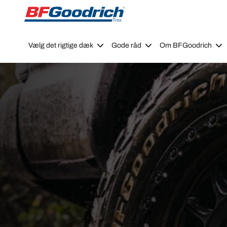
Go to page content
Go to page navigation
Vælg det rigtige dæk
Gode råd
Om BFGoodrich