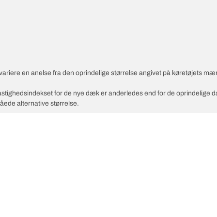
variere en anelse fra den oprindelige størrelse angivet på køretøjets mæ
 hastighedsindekset for de nye dæk er anderledes end for de oprindelige 
åede alternative størrelse.
Din ko