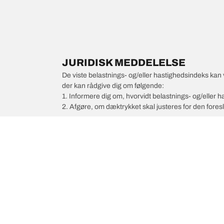
JURIDISK MEDDELELSE
De viste belastnings- og/eller hastighedsindeks kan 
der kan rådgive dig om følgende:
1. Informere dig om, hvorvidt belastnings- og/eller
2. Afgøre, om dæktrykket skal justeres for den foresl
/
PEUGEOT
Boxer Van