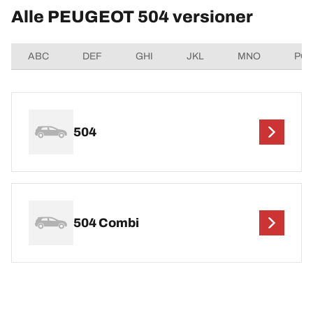
Alle PEUGEOT 504 versioner
ABC
DEF
GHI
JKL
MNO
PQ
504
504 Combi