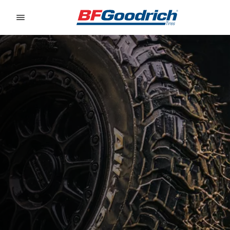
Go to page content
Go to page navigation