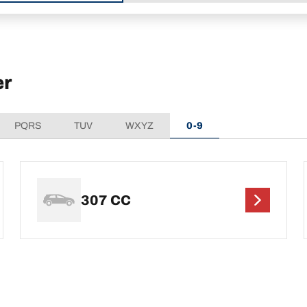
er
PQRS
TUV
WXYZ
0-9
307 CC