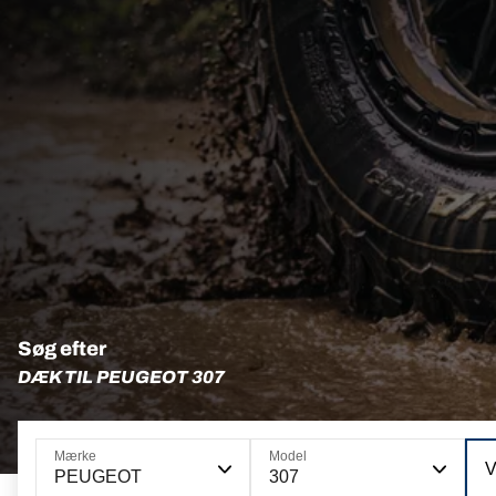
Søg efter
DÆK TIL PEUGEOT 307
Mærke
Model
V
PEUGEOT
307