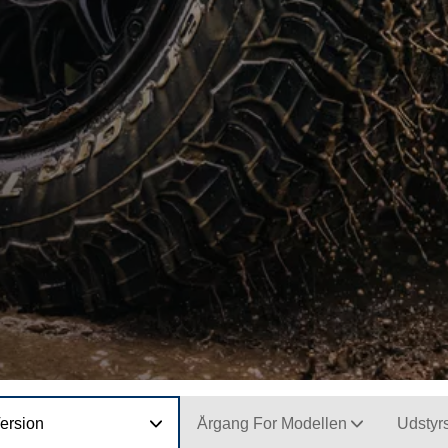
ersion
Årgang For Modellen
Udstyr