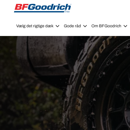
Go to page content
Go to page navigation
Vælg det rigtige dæk
Gode råd
Om BFGoodrich