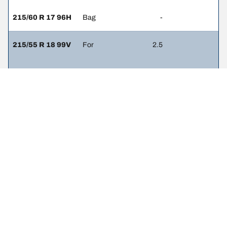
215/60 R 17 96H
Bag
-
215/55 R 18 99V
For
2.5
215/55 R 18 99V
Bag
2.5
215/60 R 17 86H
For
-
215/60 R 17 86H
Bag
-