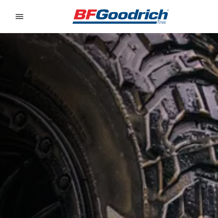
Go to page content
Go to page navigation