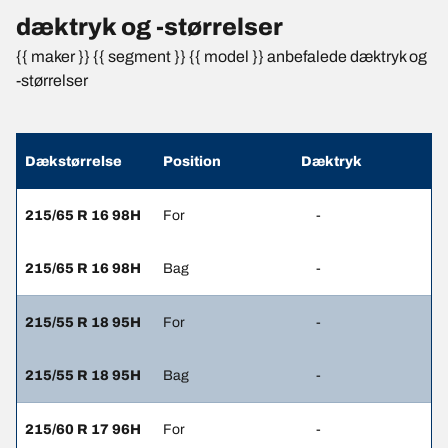
dæktryk og -størrelser
{{ maker }} {{ segment }} {{ model }} anbefalede dæktryk og
-størrelser
Dækstørrelse
Position
Dæktryk
215/65 R 16 98H
For
-
215/65 R 16 98H
Bag
-
215/55 R 18 95H
For
-
215/55 R 18 95H
Bag
-
215/60 R 17 96H
For
-