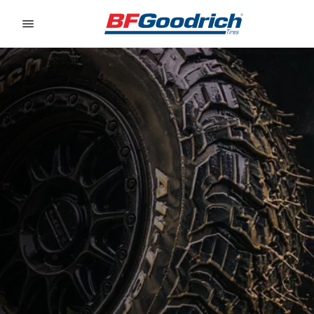
Go to page content
Go to page navigation