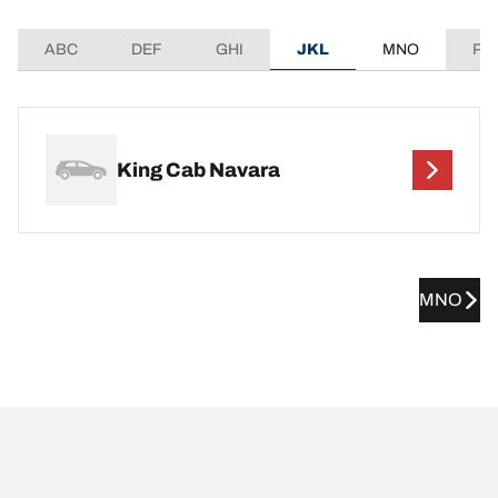
ABC
DEF
GHI
JKL
MNO
PQ
King Cab Navara
MNO