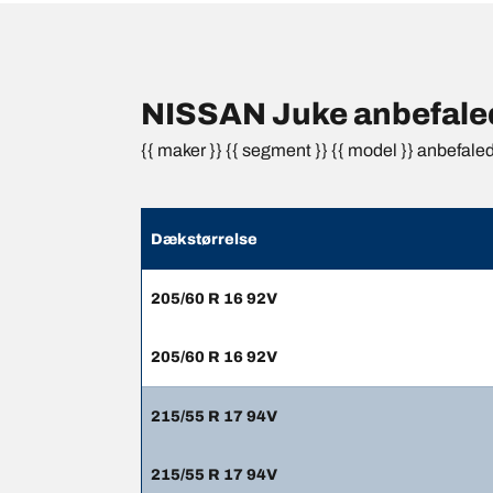
NISSAN Juke anbefaled
{{ maker }} {{ segment }} {{ model }} anbefale
Dækstørrelse
205/60 R 16 92V
205/60 R 16 92V
215/55 R 17 94V
215/55 R 17 94V