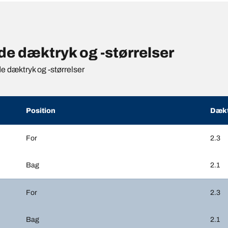
e dæktryk og -størrelser
de dæktryk og -størrelser
Position
Dækt
For
2.3
Bag
2.1
For
2.3
Bag
2.1