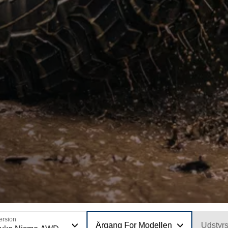
ersion
Årgang For Modellen
Udstyr