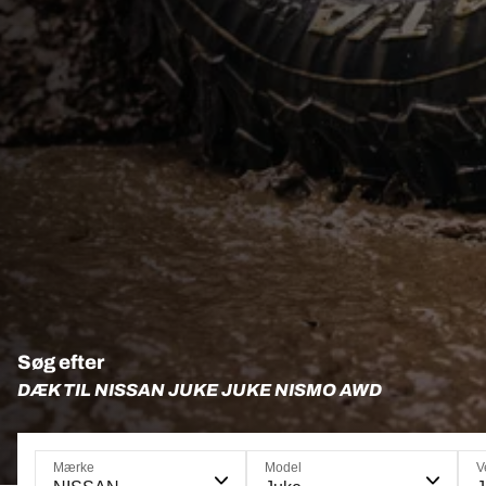
Søg efter
DÆK TIL NISSAN JUKE JUKE NISMO AWD
Mærke
Model
V