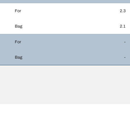
For
2.3
Bag
2.1
For
-
Bag
-