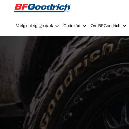
Go to page content
Go to page navigation
Vælg det rigtige dæk
Gode råd
Om BFGoodrich