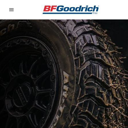
Go to page content
Go to page navigation