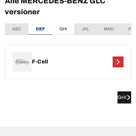
Alle MERCEDES-BENZ GLC
versioner
ABC
DEF
GHI
JKL
MNO
PQ
F-Cell
GHI