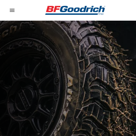
Go to page content
Go to page navigation