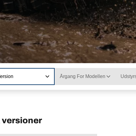
ersion
Årgang For Modellen
Udstyr
versioner