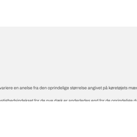
variere en anelse fra den oprindelige størrelse angivet på køretøjets mæ
 hastighedsindekset for de nye dæk er anderledes end for de oprindelige 
åede alternative størrelse.