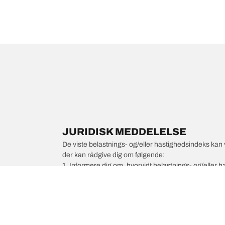
JURIDISK MEDDELELSE
De viste belastnings- og/eller hastighedsindeks kan 
der kan rådgive dig om følgende:
1. Informere dig om, hvorvidt belastnings- og/eller
2. Afgøre, om dæktrykket skal justeres for den foresl