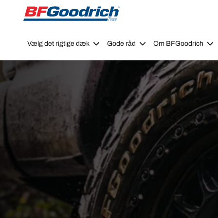
Go to page content
Go to page navigation
Vælg det rigtige dæk
Gode råd
Om BFGoodrich