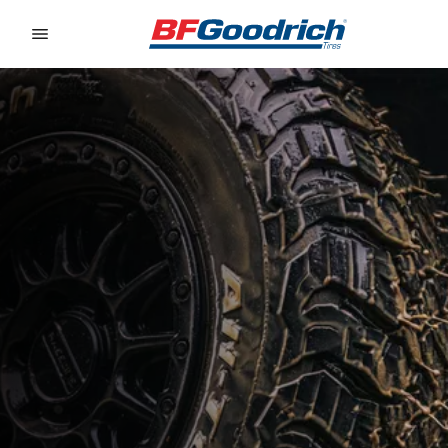
Go to page content
Go to page navigation