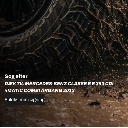
Søg efter
DÆK TIL MERCEDES-BENZ CLASSE E E 350 CDI
4MATIC COMBI ÅRGANG 2013
Fuldfør min søgning