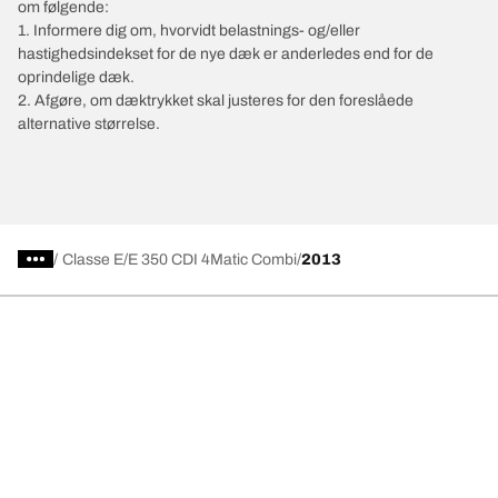
om følgende:
1. Informere dig om, hvorvidt belastnings- og/eller
hastighedsindekset for de nye dæk er anderledes end for de
oprindelige dæk.
2. Afgøre, om dæktrykket skal justeres for den foreslåede
alternative størrelse.
/
Classe E
E 350 CDI 4Matic Combi
2013
Vælg det rigtige dæk
Vores nyeste innovationer