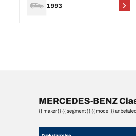
1993
MERCEDES-BENZ Classe
{{ maker }} {{ segment }} {{ model }} anbefale
Dækstørrelse