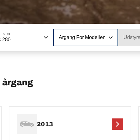
ersion
Årgang For Modellen
Udstyr
C 280
 årgang
2013