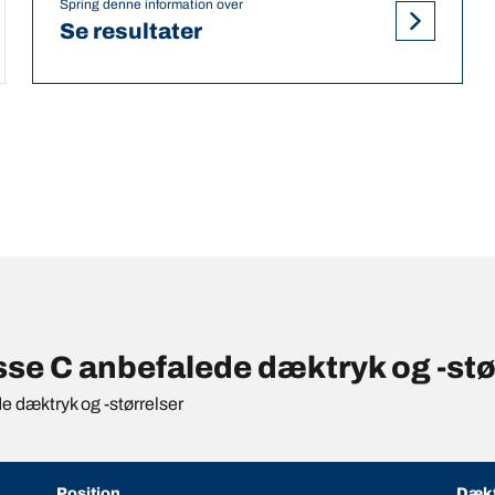
Spring denne information over
Se resultater
 C anbefalede dæktryk og -stør
de dæktryk og -størrelser
Position
Dækt