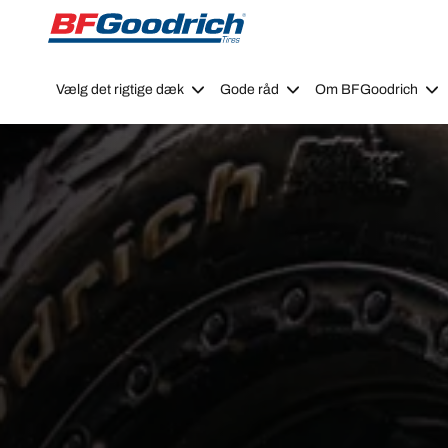
Go to page content
Go to page navigation
Vælg det rigtige dæk
Gode råd
Om BFGoodrich