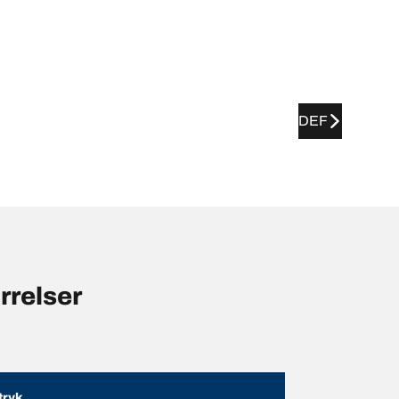
DEF
relser
ryk