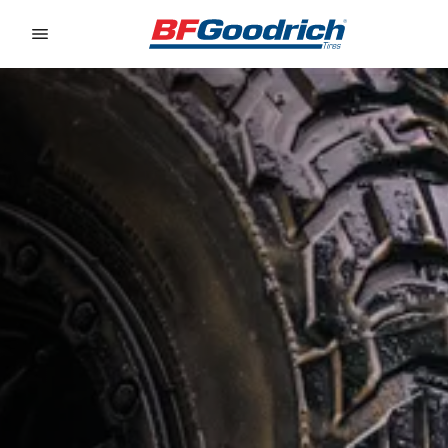
Go to page content
Go to page navigation