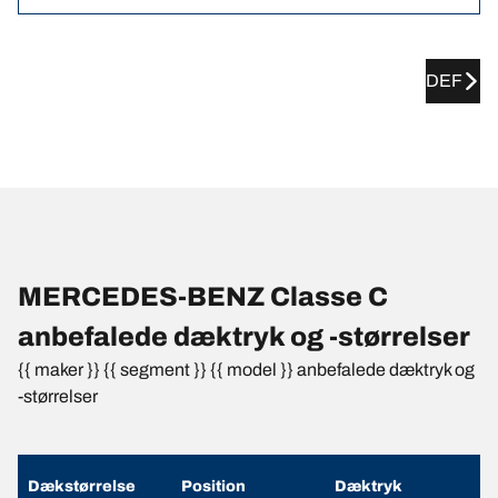
DEF
MERCEDES-BENZ Classe C
anbefalede dæktryk og -størrelser
{{ maker }} {{ segment }} {{ model }} anbefalede dæktryk og
-størrelser
Dækstørrelse
Position
Dæktryk