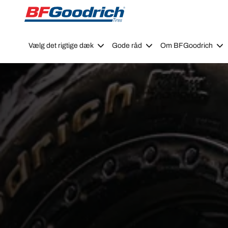
Go to page content
Go to page navigation
Vælg det rigtige dæk
Gode råd
Om BFGoodrich