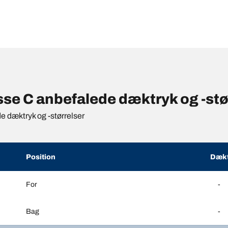
 C anbefalede dæktryk og -stør
de dæktryk og -størrelser
Position
Dækt
For
-
Bag
-