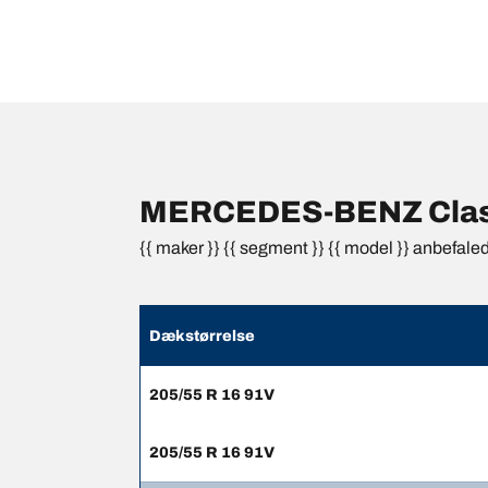
MERCEDES-BENZ Classe
{{ maker }} {{ segment }} {{ model }} anbefale
Dækstørrelse
205/55 R 16 91V
205/55 R 16 91V