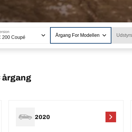
ersion
Årgang For Modellen
Udstyr
C 200 Coupé
 årgang
2020