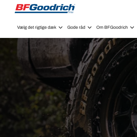
Go to page content
Go to page navigation
Vælg det rigtige dæk
Gode råd
Om BFGoodrich