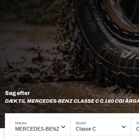
Søg efter
DÆK TIL MERCEDES-BENZ CLASSE C C 180 CGI ÅRG
Mærke
Model
V
MERCEDES-BENZ
Classe C
C