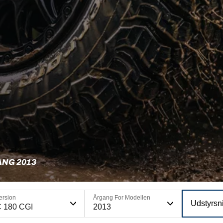
ANG 2013
ersion
Årgang For Modellen
Udstyrsn
 180 CGI
2013