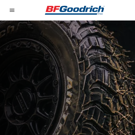
Go to page content
Go to page navigation