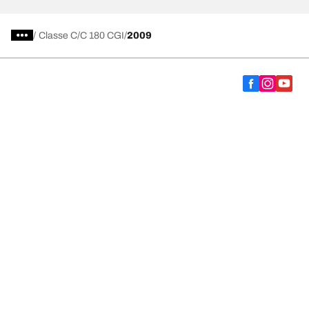
/
Classe C
C 180 CGI
2009
Vælg det rigtige dæk
Vores nyeste innovationer
Vi er BFGoodrich
Hjælp og support
Fortrolighedspolitik