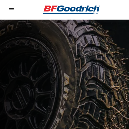
Go to page content
Go to page navigation