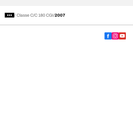
/
Classe C
C 180 CGI
2007
Vælg det rigtige dæk
Vores nyeste innovationer
Vi er BFGoodrich
Hjælp og support
Fortrolighedspolitik