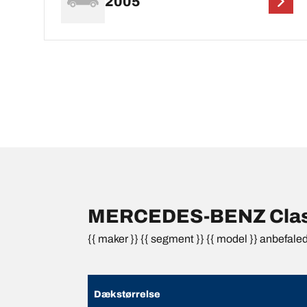
2005
MERCEDES-BENZ Classe
{{ maker }} {{ segment }} {{ model }} anbefale
Dækstørrelse