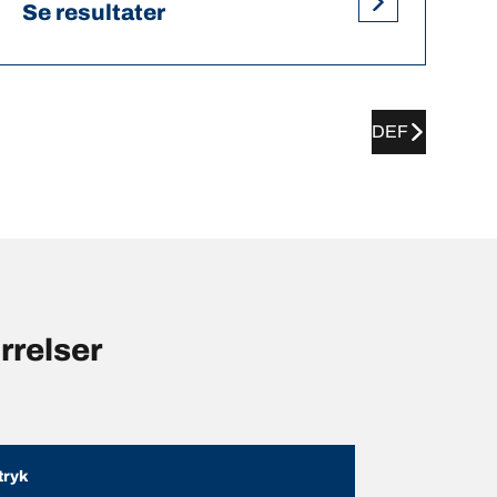
Se resultater
DEF
relser
ryk