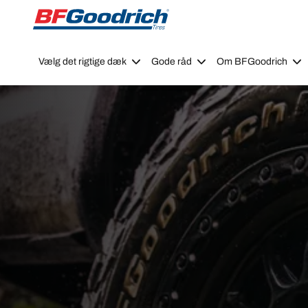
Go to page content
Go to page navigation
Vælg det rigtige dæk
Gode råd
Om BFGoodrich