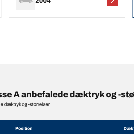
2004
 A anbefalede dæktryk og -stør
de dæktryk og -størrelser
Position
Dækt