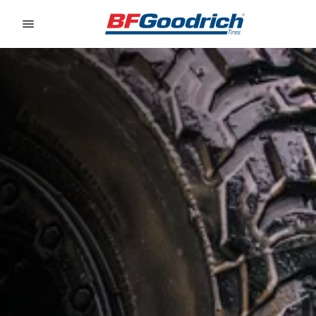
Go to page content
Go to page navigation