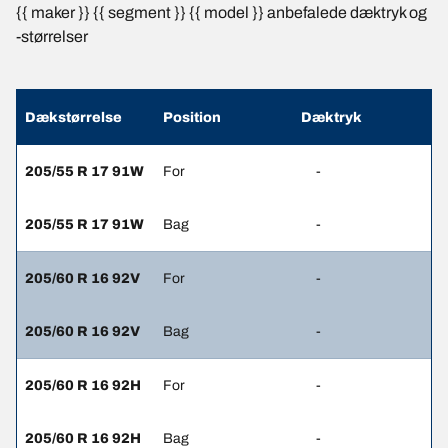
{{ maker }} {{ segment }} {{ model }} anbefalede dæktryk og
-størrelser
Dækstørrelse
Position
Dæktryk
205/55 R 17 91W
For
-
205/55 R 17 91W
Bag
-
205/60 R 16 92V
For
-
205/60 R 16 92V
Bag
-
205/60 R 16 92H
For
-
205/60 R 16 92H
Bag
-