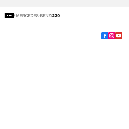
/
MERCEDES-BENZ
220
Vælg det rigtige dæk
Vores nyeste innovationer
Vi er BFGoodrich
Hjælp og support
Fortrolighedspolitik