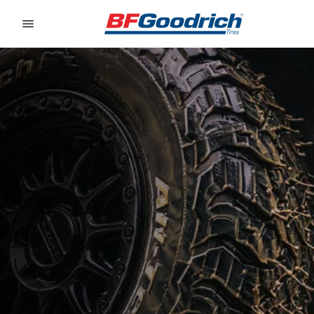
Go to page content
Go to page navigation