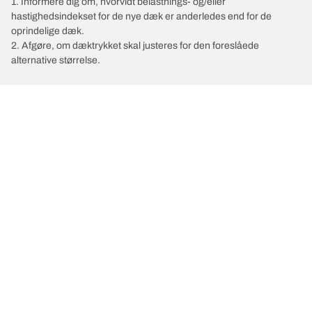
1. Informere dig om, hvorvidt belastnings- og/eller
hastighedsindekset for de nye dæk er anderledes end for de
oprindelige dæk.
2. Afgøre, om dæktrykket skal justeres for den foreslåede
alternative størrelse.
/
MERCEDES-AMG
GT
Vælg det rigtige dæk
Vores nyeste innovationer
Vi er BFGoodrich