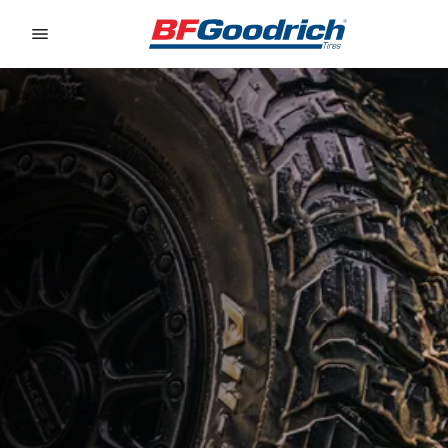
Go to page content
Go to page navigation