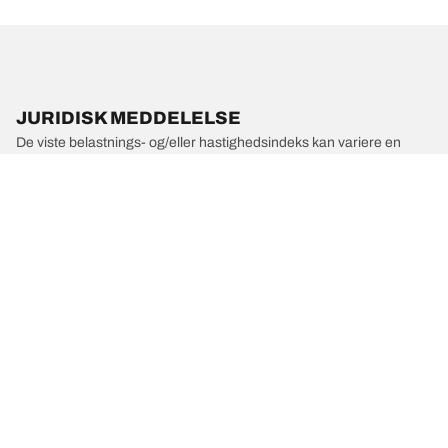
JURIDISK MEDDELELSE
De viste belastnings- og/eller hastighedsindeks kan variere en
anelse fra den oprindelige størrelse angivet på køretøjets mærkat.
Din dækforhandler er en kvalificeret fagmand, der kan rådgive dig
om følgende:
1. Informere dig om, hvorvidt belastnings- og/eller
hastighedsindekset for de nye dæk er anderledes end for de
oprindelige dæk.
2. Afgøre, om dæktrykket skal justeres for den foreslåede
alternative størrelse.
/
MERCEDES-AMG
CLA