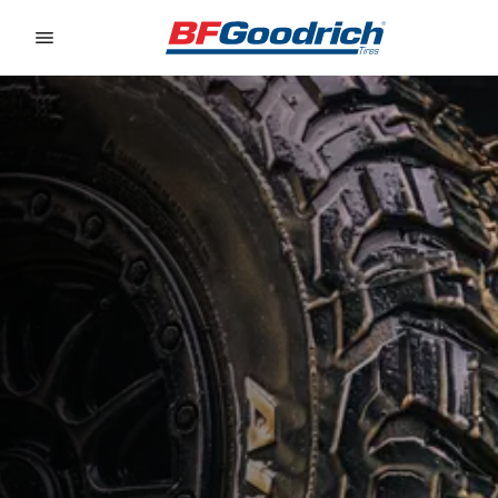
Go to page content
Go to page navigation