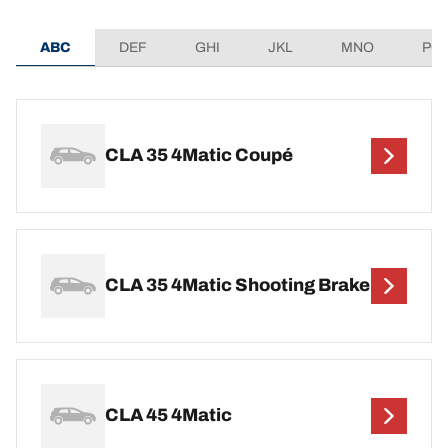
ABC
DEF
GHI
JKL
MNO
PQ
CLA 35 4Matic Coupé
CLA 35 4Matic Shooting Brake
CLA 45 4Matic