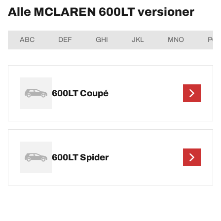
Alle MCLAREN 600LT versioner
ABC
DEF
GHI
JKL
MNO
PQ
600LT Coupé
600LT Spider