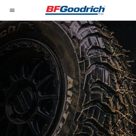
Go to page content
Go to page navigation