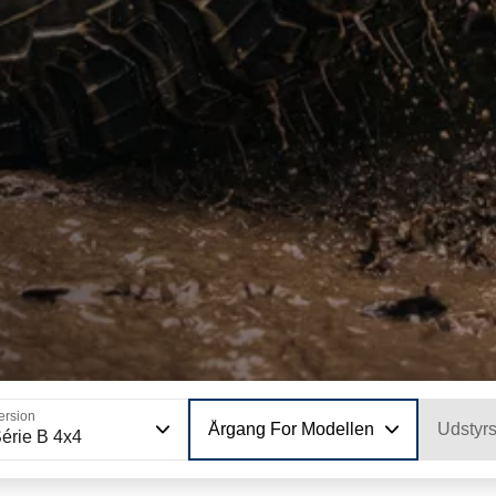
ersion
Årgang For Modellen
Udstyr
érie B 4x4