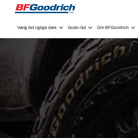
Go to page content
Go to page navigation
Vælg det rigtige dæk
Gode råd
Om BFGoodrich