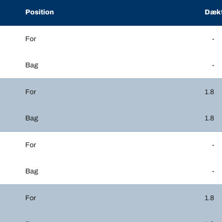
Position
Dækt
For
-
Bag
-
For
1.8
Bag
1.8
For
-
Bag
-
For
1.8