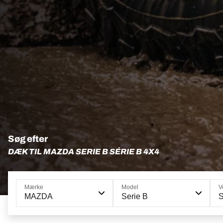
Søg efter
DÆK TIL MAZDA SERIE B SÉRIE B 4X4
Mærke
Model
V
MAZDA
Serie B
S