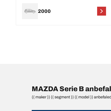
2000
MAZDA Serie B anbefal
{{ maker }} {{ segment }} {{ model }} anbefale