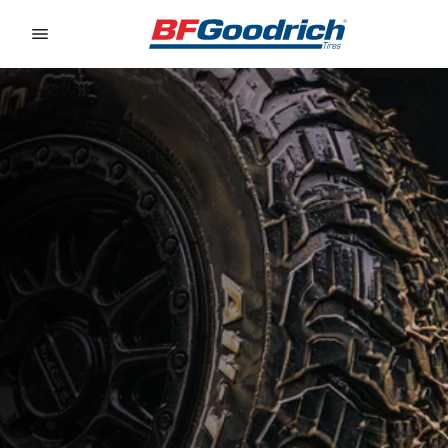
Go to page content
Go to page navigation