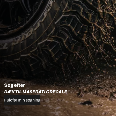
Søg efter
DÆK TIL MASERATI GRECALE
Fuldfør min søgning