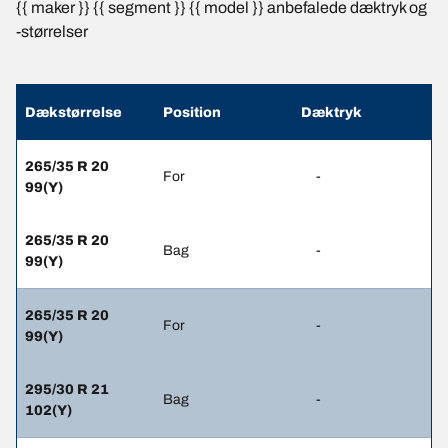
{{ maker }} {{ segment }} {{ model }} anbefalede dæktryk og
-størrelser
Dækstørrelse
Position
Dæktryk
265/35 R 20
For
-
99(Y)
265/35 R 20
Bag
-
99(Y)
265/35 R 20
For
-
99(Y)
295/30 R 21
Bag
-
102(Y)