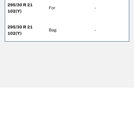
295/30 R 21
For
-
102(Y)
295/30 R 21
Bag
-
102(Y)
JURIDISK MEDDELELSE
De viste belastnings- og/eller hastighedsindeks kan variere en
anelse fra den oprindelige størrelse angivet på køretøjets mærkat.
Din dækforhandler er en kvalificeret fagmand, der kan rådgive dig
om følgende:
1. Informere dig om, hvorvidt belastnings- og/eller
hastighedsindekset for de nye dæk er anderledes end for de