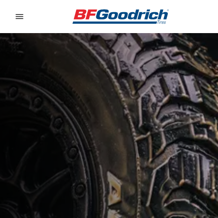
Go to page content
Go to page navigation