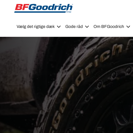
Go to page content
Go to page navigation
Vælg det rigtige dæk
Gode råd
Om BFGoodrich