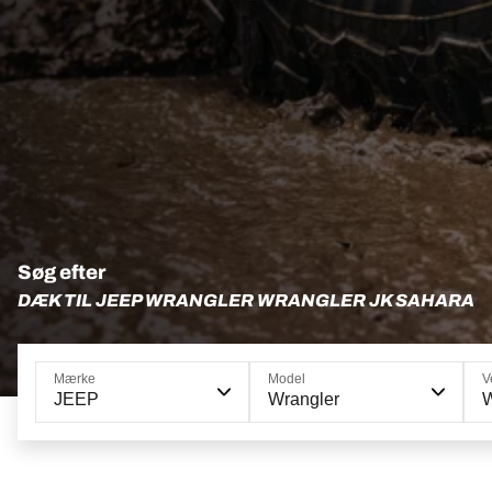
Søg efter
DÆK TIL JEEP WRANGLER WRANGLER JK SAHARA
Mærke
Model
V
JEEP
Wrangler
W