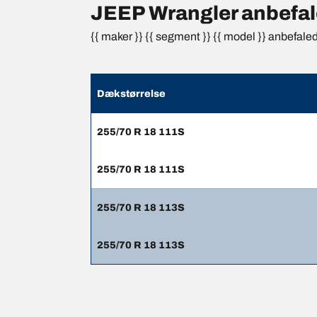
JEEP Wrangler anbefale
{{ maker }} {{ segment }} {{ model }} anbefale
Dækstørrelse
255/70 R 18 111S
255/70 R 18 111S
255/70 R 18 113S
255/70 R 18 113S