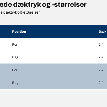
de dæktryk og -størrelser
de dæktryk og -størrelser
Position
Dækt
For
2.4
Bag
2.4
For
2.4
Bag
2.4