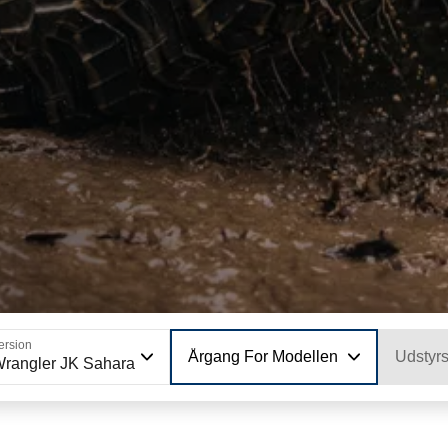
ersion
Årgang For Modellen
Udstyr
rangler JK Sahara