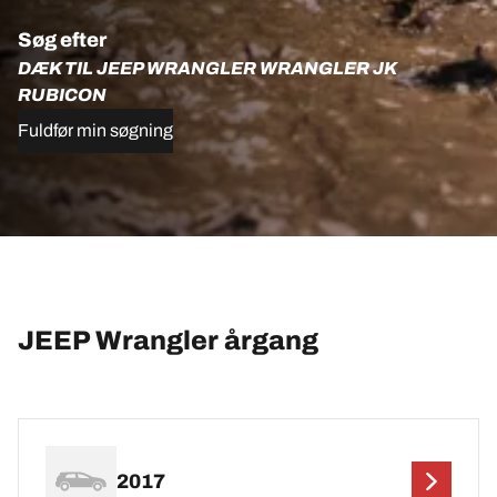
Søg efter
DÆK TIL JEEP WRANGLER WRANGLER JK
RUBICON
Fuldfør min søgning
JEEP Wrangler årgang
2017