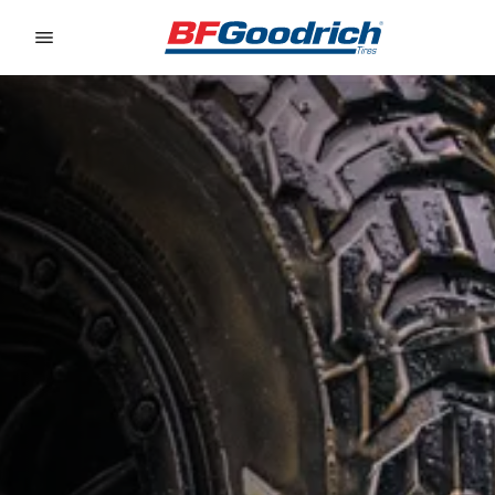
Go to page content
Go to page navigation