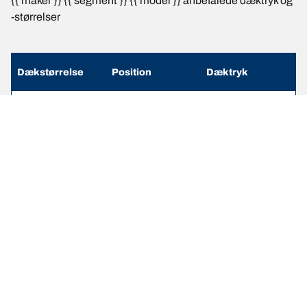
{{ maker }} {{ segment }} {{ model }} anbefalede dæktryk og
-størrelser
Dækstørrelse
Position
Dæktryk
255/75 R 17
For
2.4
111/108S
255/75 R 17
Bag
2.4
111/108S