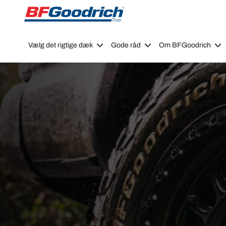
Go to page content
Go to page navigation
Vælg det rigtige dæk
Gode råd
Om BFGoodrich