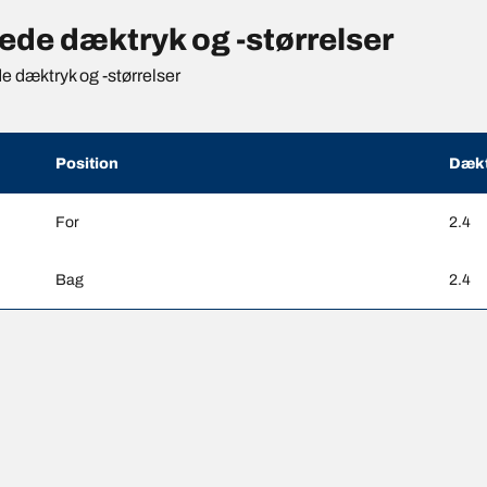
de dæktryk og -størrelser
de dæktryk og -størrelser
Position
Dækt
For
2.4
Bag
2.4