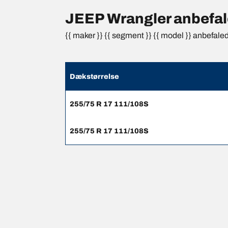
JEEP Wrangler anbefale
{{ maker }} {{ segment }} {{ model }} anbefale
Dækstørrelse
255/75 R 17 111/108S
255/75 R 17 111/108S