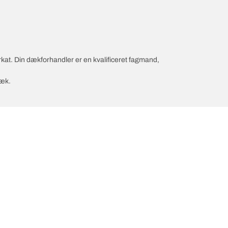
rkat. Din dækforhandler er en kvalificeret fagmand,
dæk.
nfiguration