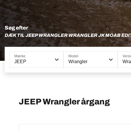
Søg efter
DÆK TIL JEEP WRANGLER WRANGLER JK MOAB EDI
Mærke
Model
Vers
JEEP
Wrangler
Wra
JEEP Wrangler årgang