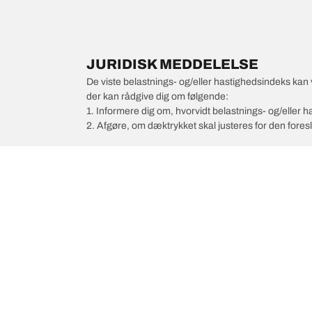
JURIDISK MEDDELELSE
De viste belastnings- og/eller hastighedsindeks kan 
der kan rådgive dig om følgende:
1. Informere dig om, hvorvidt belastnings- og/eller
2. Afgøre, om dæktrykket skal justeres for den foresl
/
Wrangler
Wrangler JK Moab Edition