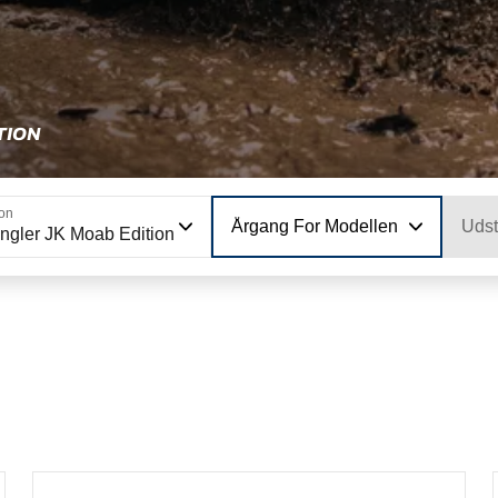
TION
ion
Årgang For Modellen
Udst
ngler JK Moab Edition