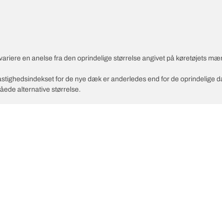
variere en anelse fra den oprindelige størrelse angivet på køretøjets mæ
 hastighedsindekset for de nye dæk er anderledes end for de oprindelige 
åede alternative størrelse.
Din ko