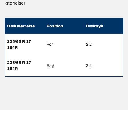
-størrelser
Dækstørrelse
Position
Dæktryk
235/65 R 17
For
2.2
104R
235/65 R 17
Bag
2.2
104R
JURIDISK MEDDELELSE