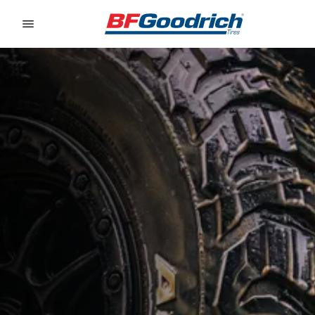
Go to page content
Go to page navigation