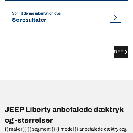
Spring denne information over
Se resultater
DEF
JEEP Liberty anbefalede dæktryk
og -størrelser
{{ maker }} {{ segment }} {{ model }} anbefalede dæktryk og