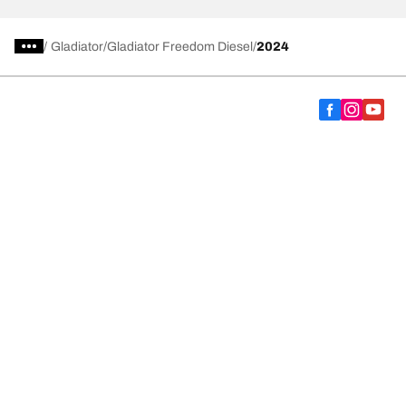
/
Gladiator
Gladiator Freedom Diesel
2024
Vælg det rigtige dæk
Vores nyeste innovationer
Vi er BFGoodrich
Hjælp og support
Fortrolighedspolitik