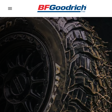
Go to page content
Go to page navigation